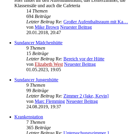
Hier findet ihr den Aufenthaltsraum, das Lehrerzimmer, die
Klassensäle und auch die Cafeteria
14
Themen
694
Beiträge
Letzter Beitrag
Re:
Großer Aufenthaltsraum mit Ka…
von
Mike Brown
Neuester Beitrag
20.01.2018, 20:47
Sundancer Mädchenhütte
9
Themen
15
Beiträge
Letzter Beitrag
Re:
Bereich vor der Hütte
von
Elizabeth West
Neuester Beitrag
01.05.2023, 19:05
Sundancer Jungenhütte
9
Themen
99
Beiträge
Letzter Beitrag
Re:
Zimmer 2 (Jake, Kevin]
von
Marc Flemming
Neuester Beitrag
24.08.2019, 19:37
Krankenstation
7
Themen
365
Beiträge
Letzter Beitrag
Re:
Untersuchungszimmer 1