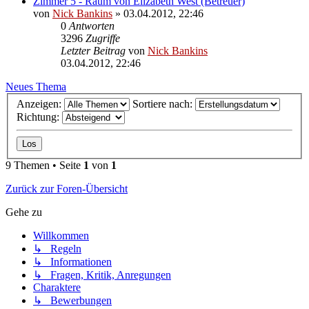
Zimmer 5 - Raum von Elizabeth West (Betreuer)
von
Nick Bankins
» 03.04.2012, 22:46
0
Antworten
3296
Zugriffe
Letzter Beitrag
von
Nick Bankins
03.04.2012, 22:46
Neues Thema
Anzeigen:
Sortiere nach:
Richtung:
9 Themen • Seite
1
von
1
Zurück zur Foren-Übersicht
Gehe zu
Willkommen
↳ Regeln
↳ Informationen
↳ Fragen, Kritik, Anregungen
Charaktere
↳ Bewerbungen