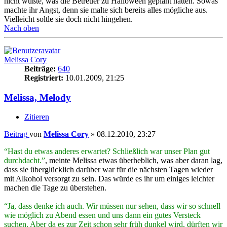
nicht wußte, was die Betreuer zu Halloween geplant hatten. Sowas
machte ihr Angst, denn sie malte sich bereits alles mögliche aus.
Vielleicht soltle sie doch nicht hingehen.
Nach oben
Melissa Cory
Beiträge:
640
Registriert:
10.01.2009, 21:25
Melissa, Melody
Zitieren
Beitrag
von
Melissa Cory
»
08.12.2010, 23:27
“Hast du etwas anderes erwartet? Schließlich war unser Plan gut
durchdacht.”
, meinte Melissa etwas überheblich, was aber daran lag,
dass sie überglücklich darüber war für die nächsten Tagen wieder
mit Alkohol versorgt zu sein. Das würde es ihr um einiges leichter
machen die Tage zu überstehen.
“Ja, dass denke ich auch. Wir müssen nur sehen, dass wir so schnell
wie möglich zu Abend essen und uns dann ein gutes Versteck
suchen. Aber da es zur Zeit schon sehr früh dunkel wird, dürften wir