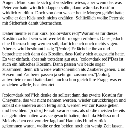
Augen. Marc konnte sich gut vorstellen wieso, aber wenn das was
Peter vor hatte wirklich klappen sollte, dann wäre das Kostüm
wirklich zu dünn. Doch von dem was er heute Morgen gehört hatte,
wollte er den Kids noch nichts erzählen. Schließlich wollte Peter sie
mit Sicherheit damit überraschen.
Daher meinte er nur kurz: [color=dark red]“Warum es für dieses
Kostüm zu kalt sein wird werdet ihr morgen erfahren. Da es jedoch
eine Überraschung werden soll, darf ich euch noch nichts sagen.
Aber es wird bestimmt lustig.”[/color] Er lächelte ihr zu und
betrachtete sich dann das Kostüm, dass Kathy sich ausgesucht hatte.
Es war einfach, aber sah trotzdem gut aus. [color=dark red]“Das ist
auch ein hübsches Kostüm. Dann passen wir beide sogar
zusammen, denn ich werde wahrscheinlich als Zauberer gehen. Und
Hexen und Zauberer passen ja sehr gut zusammen.”[/color],
antwortete er und hatte damit auch schon gleich ihre Frage, was er
anziehen würde, beantwortet.
[color=dark red]“Ich denke du solltest dann das zweite Kostüm für
Cheyenne, das wir nicht nehmen werden, wieder zurückbringen und
sobald die anderen auch fertig sind, werden wir zur Kasse gehen
und bezahlen.”[/color] Es sah zwar so aus, als ob die meisten bereits
das gefunden hatten was sie gesucht hatten, doch da Melissa und
Melody eben erst von der Jagd auf Hannahs Hund zurück
gekommen waren, wollte er den beiden noch ein wenig Zeit lassen.