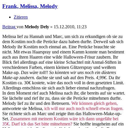
Frank, Melissa, Melody
Zitieren
Beitrag
von
Melody Dely
»
15.12.2010, 11:23
Melissa lief zu Hannah und Marc, um sich zu erkundigen ob sie zu
dem Kostüm noch die Perücke dazu haben durfte. Derweil sah sich
Melody ihr Kostüm noch einmal an. Eine Perücke brauchte sie
nicht. Mit etwas Haarspray und einem Kamm konnte man bestimmt
auch aus ihren Haaren eine wilde Halloween-Frisur zaubern. Ihr
Blick fiel allerdings auf eine kleine Schachtel mit Anmal-Stiften in
verschiedenen Farben, einem kleinen Glitzerspray und weißem
Make-up.
Das wäre toll!! So könnten wir uns noch ein düsteres
Make-up zaubern.
dachte sie und sah auf den Preis.
4,99€.
Da ihr
Kostüm ca. 30€ kostete, wäre das noch voll in dem gesetzten Limit.
Allerdings entschloss sie sich auch lieber einmal nachzufragen.
In dem Moment rief auch Melissa nach ihr, die bereits auf sie wartet.
Sie lächelte und rief ihr zu, dass sie die Perücke mitnehmen durfte.
Melody lief zu ihr und den Betreuern.
Wir können gleich gehen,
antwortete sie Melissa,
ich will nur auch noch schnell etwas fragen.
Sie richtete sich an Marc und zeigte ihm das Halloween-Make-up-
Set.
Zusammen mit meinem Kostüm wäre ich dann ungefähr bei
35€. Darf ich das Set bitte mitnehmen?
Sie hoffte insgeheim auf ein