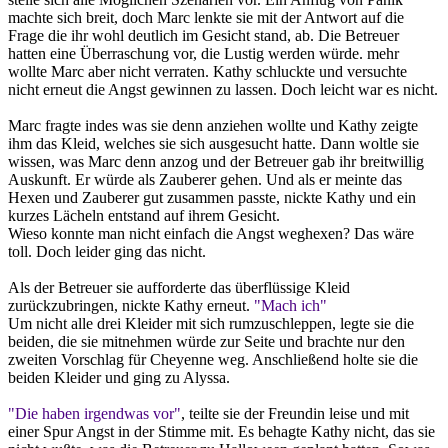
machte sich breit, doch Marc lenkte sie mit der Antwort auf die
Frage die ihr wohl deutlich im Gesicht stand, ab. Die Betreuer
hatten eine Überraschung vor, die Lustig werden würde. mehr
wollte Marc aber nicht verraten. Kathy schluckte und versuchte
nicht erneut die Angst gewinnen zu lassen. Doch leicht war es nicht.
Marc fragte indes was sie denn anziehen wollte und Kathy zeigte
ihm das Kleid, welches sie sich ausgesucht hatte. Dann woltle sie
wissen, was Marc denn anzog und der Betreuer gab ihr breitwillig
Auskunft. Er würde als Zauberer gehen. Und als er meinte das
Hexen und Zauberer gut zusammen passte, nickte Kathy und ein
kurzes Lächeln entstand auf ihrem Gesicht.
Wieso konnte man nicht einfach die Angst weghexen? Das wäre
toll. Doch leider ging das nicht.
Als der Betreuer sie aufforderte das überflüssige Kleid
zurückzubringen, nickte Kathy erneut.
"Mach ich"
Um nicht alle drei Kleider mit sich rumzuschleppen, legte sie die
beiden, die sie mitnehmen würde zur Seite und brachte nur den
zweiten Vorschlag für Cheyenne weg. Anschließend holte sie die
beiden Kleider und ging zu Alyssa.
"Die haben irgendwas vor"
, teilte sie der Freundin leise und mit
einer Spur Angst in der Stimme mit. Es behagte Kathy nicht, das sie