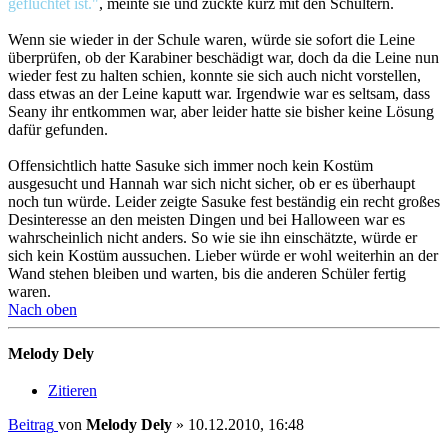
geflüchtet ist."
, meinte sie und zuckte kurz mit den Schultern.
Wenn sie wieder in der Schule waren, würde sie sofort die Leine
überprüfen, ob der Karabiner beschädigt war, doch da die Leine nun
wieder fest zu halten schien, konnte sie sich auch nicht vorstellen,
dass etwas an der Leine kaputt war. Irgendwie war es seltsam, dass
Seany ihr entkommen war, aber leider hatte sie bisher keine Lösung
dafür gefunden.
Offensichtlich hatte Sasuke sich immer noch kein Kostüm
ausgesucht und Hannah war sich nicht sicher, ob er es überhaupt
noch tun würde. Leider zeigte Sasuke fest beständig ein recht großes
Desinteresse an den meisten Dingen und bei Halloween war es
wahrscheinlich nicht anders. So wie sie ihn einschätzte, würde er
sich kein Kostüm aussuchen. Lieber würde er wohl weiterhin an der
Wand stehen bleiben und warten, bis die anderen Schüler fertig
waren.
Nach oben
Melody Dely
Zitieren
Beitrag
von
Melody Dely
»
10.12.2010, 16:48