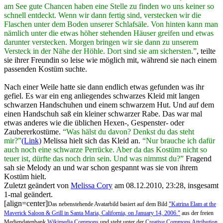
am See gute Chancen haben eine Stelle zu finden wo uns keiner so
schnell entdeckt. Wenn wir dann fertig sind, verstecken wir die
Flaschen unter dem Boden unserer Schlafsäle. Von hinten kann man
nämlich unter die etwas höher stehenden Häuser greifen und etwas
darunter verstecken. Morgen bringen wir sie dann zu unserem
Versteck in der Nähe der Höhle. Dort sind sie am sichersten.”
, teilte
sie ihrer Freundin so leise wie möglich mit, während sie nach einem
passenden Kostüm suchte.
Nach einer Weile hatte sie dann endlich etwas gefunden was ihr
gefiel. Es war ein eng anliegendes schwarzes Kleid mit langen
schwarzen Handschuhen und einem schwarzem Hut. Und auf dem
einen Handschuh saß ein kleiner schwarzer Rabe. Das war mal
etwas anderes wie die üblichen Hexen-, Gespenster- oder
Zaubererkostüme.
“Was hälst du davon? Denkst du das steht
mir?”
(Link)
Melissa hielt sich das Kleid an.
“Nur brauche ich dafür
auch noch eine schwarze Perrücke. Aber da das Kostüm nicht so
teuer ist, dürfte das noch drin sein. Und was nimmst du?”
Fragend
sah sie Melody an und war schon gespannt was sie von ihrem
Kostüm hielt.
Zuletzt geändert von
Melissa Cory
am 08.12.2010, 23:28, insgesamt
1-mal geändert.
[align=center]
Das nebenstehende Avatarbild basiert auf dem Bild
"Katrina Elam at the
Maverick Saloon & Grill in Santa Maria, California, on January 14, 2006."
aus der freien
Mediendatenbank
Wikimedia Commons
und steht unter der
Creative Commons Attribution