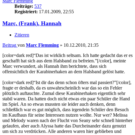
Marc Flemming
Beiträge:
537
Registriert:
17.01.2009, 22:55
Marc, (Frank), Hannah
Zitieren
Beitrag
von
Marc Flemming
»
10.12.2010, 21:35
[color=dark red]“Das ist wirklich seltsam. Ich hatte gedacht das er es
geschafft hat sich aus dem Halsband zu befreien.”[/color], meinte
Marc verwundert, als Hannah ihm berichtete, dass sich
offensichtlich der Karabinerhaken an dem Halsband gelöst hatte.
[color=dark red]“Ist dir das denn schon öfters mal passiert?”[/color],
fragte er deshalb, da es unwahrscheinlich war das so ein Fehler
plötzlich auftauchte. Zumal diese Karabinerhaken eigentlich sehr
stabil waren. Da hatten doch nicht etwas ein paar Schüler die Hand
im Spiel. An so etwas mussten sie leider auch denken, denn
schließlich war es gut möglich, dass irgendein Schüler den Besuch
im Kaufhaus für seine Interessen nutzen wollte. Nur wer? Melissa
und Melody waren nach der Flucht von Seany sehr schnell hinterher
gelaufen, aber auch Alyssa hatte das Durcheinander dazu genutzt
um sich zu verdrücken. Alle anderen waren hier geblieben und