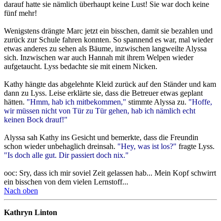
darauf hatte sie nämlich überhaupt keine Lust! Sie war doch keine
fünf mehr!
Wenigstens drängte Marc jetzt ein bisschen, damit sie bezahlen und
zurück zur Schule fahren konnten. So spannend es war, mal wieder
etwas anderes zu sehen als Bäume, inzwischen langweilte Alyssa
sich. Inzwischen war auch Hannah mit ihrem Welpen wieder
aufgetaucht. Lyss bedachte sie mit einem Nicken.
Kathy hängte das abgelehnte Kleid zurück auf den Ständer und kam
dann zu Lyss. Leise erklärte sie, dass die Betreuer etwas geplant
hätten.
"Hmm, hab ich mitbekommen,"
stimmte Alyssa zu.
"Hoffe,
wir müssen nicht von Tür zu Tür gehen, hab ich nämlich echt
keinen Bock drauf!"
Alyssa sah Kathy ins Gesicht und bemerkte, dass die Freundin
schon wieder unbehaglich dreinsah.
"Hey, was ist los?"
fragte Lyss.
"Is doch alle gut. Dir passiert doch nix."
ooc: Sry, dass ich mir soviel Zeit gelassen hab... Mein Kopf schwirrt
ein bisschen von dem vielen Lernstoff...
Nach oben
Kathryn Linton