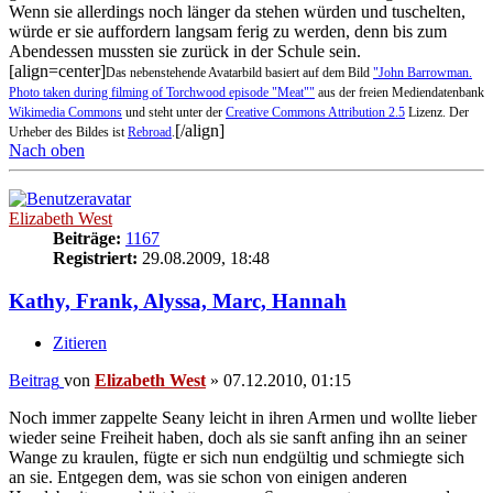
Wenn sie allerdings noch länger da stehen würden und tuschelten,
würde er sie auffordern langsam ferig zu werden, denn bis zum
Abendessen mussten sie zurück in der Schule sein.
[align=center]
Das nebenstehende Avatarbild basiert auf dem Bild
"John Barrowman.
Photo taken during filming of Torchwood episode "Meat""
aus der freien Mediendatenbank
Wikimedia Commons
und steht unter der
Creative Commons Attribution 2.5
Lizenz. Der
[/align]
Urheber des Bildes ist
Rebroad
.
Nach oben
Elizabeth West
Beiträge:
1167
Registriert:
29.08.2009, 18:48
Kathy, Frank, Alyssa, Marc, Hannah
Zitieren
Beitrag
von
Elizabeth West
»
07.12.2010, 01:15
Noch immer zappelte Seany leicht in ihren Armen und wollte lieber
wieder seine Freiheit haben, doch als sie sanft anfing ihn an seiner
Wange zu kraulen, fügte er sich nun endgültig und schmiegte sich
an sie. Entgegen dem, was sie schon von einigen anderen