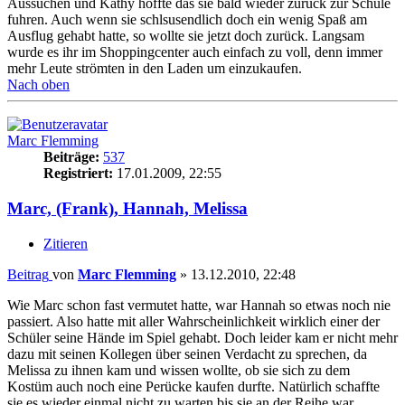
Aussuchen und Kathy hoffte das sie bald wieder zurück zur Schule
fuhren. Auch wenn sie schlsusendlich doch ein wenig Spaß am
Ausflug gehabt hatte, so wollte sie jetzt doch zurück. Langsam
wurde es ihr im Shoppingcenter auch einfach zu voll, denn immer
mehr Leute strömten in den Laden um einzukaufen.
Nach oben
Marc Flemming
Beiträge:
537
Registriert:
17.01.2009, 22:55
Marc, (Frank), Hannah, Melissa
Zitieren
Beitrag
von
Marc Flemming
»
13.12.2010, 22:48
Wie Marc schon fast vermutet hatte, war Hannah so etwas noch nie
passiert. Also hatte mit aller Wahrscheinlichkeit wirklich einer der
Schüler seine Hände im Spiel gehabt. Doch leider kam er nicht mehr
dazu mit seinen Kollegen über seinen Verdacht zu sprechen, da
Melissa zu ihnen kam und wissen wollte, ob sie sich zu dem
Kostüm auch noch eine Perücke kaufen durfte. Natürlich schaffte
sie es wieder einmal nicht zu warten bis sie an der Reihe war,