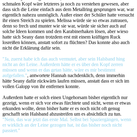
schmalen Kopf wäre letzteres ja noch zu verstehen gewesen, aber
dass sich die Leine einfach aus dem Metallring gesprungen war, war
eigentlich nahezu unmöglich. Außer einer der Schüler hatte versucht
ihr einen Streich zu spielen. Melissa würde sie so etwas zutrauen,
denn so frech und munter wie sie war, würde sie sicher auch auf
solche Ideen kommen und den Karabinerhaken lösen, aber wieso
hatte sich Seany dann trotzdem erst mit einem kräftigen Ruck
losreißen können, anstatt sofort zu flüchten? Das konnte also auch
nicht die Erklärung dafür sein.
"Ja, zuerst habe ich das auch vermutet, aber sein Halsband hing
nicht an der Leine. Außerdem hätte er es über den Kopf zerren
müssen und wenn er das getan hätte, wäre es mir bestimmt
aufgefallen."
, antwortete Hannah nachdenklich, denn immerhin
hätte Seany dafür rückwärts laufen müssen, anstatt dass er sich im
vollen Galopp von ihr entfernen konnte.
Außerdem hatte er solch einen Ungehorsam bisher eigentlich nur
gezeigt, wenn er sich vor etwas fürchtete und nicht, wenn er etwas
erkunden wollte, denn bisher hatte er es noch nicht oft genug
geschafft sein Halsband abzustreifen um es absichtlich zu tun.
"Nein, das war jetzt das erste Mal. Selbst bei Spaziergängen, wenn
er wirklich an der Leine gezogen hat, ist das bisher noch nicht
passiert."