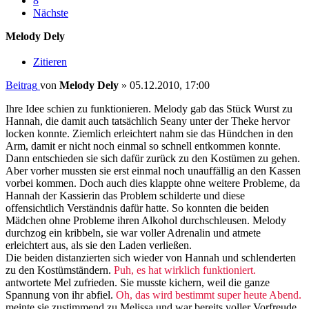
8
Nächste
Melody Dely
Zitieren
Beitrag
von
Melody Dely
»
05.12.2010, 17:00
Ihre Idee schien zu funktionieren. Melody gab das Stück Wurst zu
Hannah, die damit auch tatsächlich Seany unter der Theke hervor
locken konnte. Ziemlich erleichtert nahm sie das Hündchen in den
Arm, damit er nicht noch einmal so schnell entkommen konnte.
Dann entschieden sie sich dafür zurück zu den Kostümen zu gehen.
Aber vorher mussten sie erst einmal noch unauffällig an den Kassen
vorbei kommen. Doch auch dies klappte ohne weitere Probleme, da
Hannah der Kassierin das Problem schilderte und diese
offensichtlich Verständnis dafür hatte. So konnten die beiden
Mädchen ohne Probleme ihren Alkohol durchschleusen. Melody
durchzog ein kribbeln, sie war voller Adrenalin und atmete
erleichtert aus, als sie den Laden verließen.
Die beiden distanzierten sich wieder von Hannah und schlenderten
zu den Kostümständern.
Puh, es hat wirklich funktioniert.
antwortete Mel zufrieden. Sie musste kichern, weil die ganze
Spannung von ihr abfiel.
Oh, das wird bestimmt super heute Abend.
meinte sie zustimmend zu Melissa und war bereits voller Vorfreude