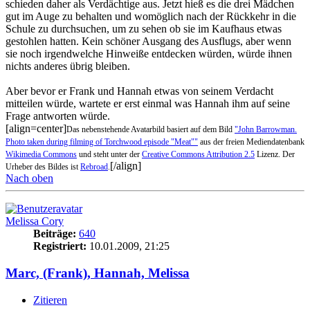
schieden daher als Verdächtige aus. Jetzt hieß es die drei Mädchen
gut im Auge zu behalten und womöglich nach der Rückkehr in die
Schule zu durchsuchen, um zu sehen ob sie im Kaufhaus etwas
gestohlen hatten. Kein schöner Ausgang des Ausflugs, aber wenn
sie noch irgendwelche Hinweiße entdecken würden, würde ihnen
nichts anderes übrig bleiben.
Aber bevor er Frank und Hannah etwas von seinem Verdacht
mitteilen würde, wartete er erst einmal was Hannah ihm auf seine
Frage antworten würde.
[align=center]
Das nebenstehende Avatarbild basiert auf dem Bild
"John Barrowman.
Photo taken during filming of Torchwood episode "Meat""
aus der freien Mediendatenbank
Wikimedia Commons
und steht unter der
Creative Commons Attribution 2.5
Lizenz. Der
[/align]
Urheber des Bildes ist
Rebroad
.
Nach oben
Melissa Cory
Beiträge:
640
Registriert:
10.01.2009, 21:25
Marc, (Frank), Hannah, Melissa
Zitieren