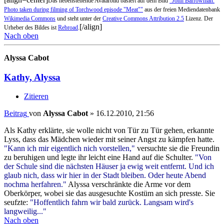
Das nebenstehende Avatarbild basiert auf dem Bild
"John Barrowman.
Photo taken during filming of Torchwood episode "Meat""
aus der freien Mediendatenbank
Wikimedia Commons
und steht unter der
Creative Commons Attribution 2.5
Lizenz. Der
[/align]
Urheber des Bildes ist
Rebroad
.
Nach oben
Alyssa Cabot
Kathy, Alyssa
Zitieren
Beitrag
von
Alyssa Cabot
»
16.12.2010, 21:56
Als Kathy erklärte, sie wolle nicht von Tür zu Tür gehen, erkannte
Lyss, dass das Mädchen wieder mit seiner Angst zu kämpfen hatte.
"Kann ich mir eigentlich nich vorstellen,"
versuchte sie die Freundin
zu beruhigen und legte ihr leicht eine Hand auf die Schulter.
"Von
der Schule sind die nächsten Häuser ja ewig weit entfernt. Und ich
glaub nich, dass wir hier in der Stadt bleiben. Oder heute Abend
nochma herfahren."
Alyssa verschränkte die Arme vor dem
Oberkörper, wobei sie das ausgesuchte Kostüm an sich presste. Sie
seufzte:
"Hoffentlich fahrn wir bald zurück. Langsam wird's
langweilig..."
Nach oben