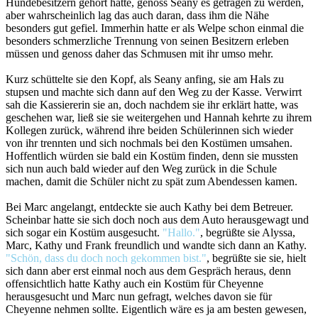
Hundebesitzern gehört hatte, genoss Seany es getragen zu werden,
aber wahrscheinlich lag das auch daran, dass ihm die Nähe
besonders gut gefiel. Immerhin hatte er als Welpe schon einmal die
besonders schmerzliche Trennung von seinen Besitzern erleben
müssen und genoss daher das Schmusen mit ihr umso mehr.
Kurz schüttelte sie den Kopf, als Seany anfing, sie am Hals zu
stupsen und machte sich dann auf den Weg zu der Kasse. Verwirrt
sah die Kassiererin sie an, doch nachdem sie ihr erklärt hatte, was
geschehen war, ließ sie sie weitergehen und Hannah kehrte zu ihrem
Kollegen zurück, während ihre beiden Schülerinnen sich wieder
von ihr trennten und sich nochmals bei den Kostümen umsahen.
Hoffentlich würden sie bald ein Kostüm finden, denn sie mussten
sich nun auch bald wieder auf den Weg zurück in die Schule
machen, damit die Schüler nicht zu spät zum Abendessen kamen.
Bei Marc angelangt, entdeckte sie auch Kathy bei dem Betreuer.
Scheinbar hatte sie sich doch noch aus dem Auto herausgewagt und
sich sogar ein Kostüm ausgesucht.
"Hallo."
, begrüßte sie Alyssa,
Marc, Kathy und Frank freundlich und wandte sich dann an Kathy.
"Schön, dass du doch noch gekommen bist."
, begrüßte sie sie, hielt
sich dann aber erst einmal noch aus dem Gespräch heraus, denn
offensichtlich hatte Kathy auch ein Kostüm für Cheyenne
herausgesucht und Marc nun gefragt, welches davon sie für
Cheyenne nehmen sollte. Eigentlich wäre es ja am besten gewesen,