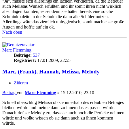
"Ja", musste sich allerdings ein lächeln verkneifen, da die Betreuer
auch Melissas Wunsch erfüllten und ihr somit ihren nicht wirklich
abschlagen konnten, es sei denn sie hätten bereits eine solche
Schminkpalette in der Schule die dann alle Schüler nutzen.
Allerdings wäre das ziemlich unhygienisch, somit machte sie große
Augen und hoffte auf ein ok.
Nach oben
Marc Flemming
Beiträge:
537
Registriert:
17.01.2009, 22:55
Marc, (Frank), Hannah, Melissa, Melody
Zitieren
Beitrag
von
Marc Flemming
»
15.12.2010, 23:10
Schnell überschlug Melissa ob sie innerhalb des erlaubten Betrages
bleiben würde und meinte dann zu ihnen das es passen würde.
Danach rief sie Melody zu, dass sie auch noch die Perücke nehmen
würde und wollte wissen ob sie dann auch zu ihnen kommen
würde.