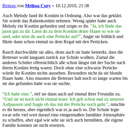
Beitrag
von
Melissa Cory
»
10.12.2010, 21:38
Auch Melody fand ihr Kostüm in Ordnung. Also war das geklärt.
Sie würde das Rabenkostüm nehmen. Wenig später hatte auch
Melody ein Kostüm gefunden und zeigte es ihr.
“Ja, ich finde das
passt gut zu dir. Lässt du zu dem Kostüm deine Haare so wie sie
sind, oder setzt du auch eine Perücke auf?”
, fragte sie fröhlich und
flitzte dann schon einmal zu dem Regal mit den Perücken.
Rasch durchwühlte sie alles, denn auch sie hatte bemerkt, dass die
Betreuer wohl langsam zurück zur Schule wollten. Zumal die
anderen Schüler offensichtlich alle schon längst mit der Suche nach
ihrem Kostüm fertig waren. Doch ohne eine schwarze Perücke
würde ihr Kostüm nichts aussehen. Besonders nicht da sie blonde
Haare hatte. Also mussten die Betreuer halt noch so lange warten bis
sie das gefunden hatte was sie suchte.
“Ich habe eine.”
, rief sie dann auch auf einmal ihrer Freundin zu.
“Und sie ist noch nicht einmal teuer. Ich geh schon mal zu unseren
Aufpassern und fragte ob das mit der Perücke noch geht.”
, rutschte
es ihr heraus, aber eigentlich war es ja auch so. Die Schule legte
zwar sehr viel wert darauf eine einigermaßen familiäre Atmosphäre
zu schaffen, aber egal wie sehr sie sich auch bemühten, die eigene
Familie konnten sie nicht ersetzen.