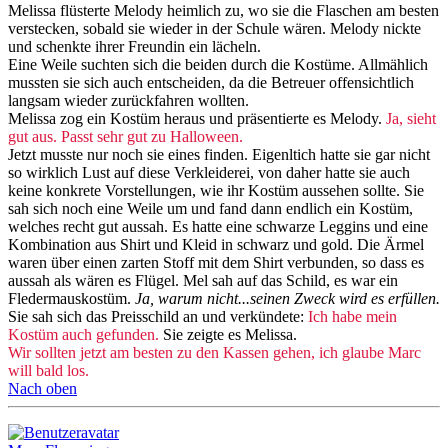
Melissa flüsterte Melody heimlich zu, wo sie die Flaschen am besten
verstecken, sobald sie wieder in der Schule wären. Melody nickte
und schenkte ihrer Freundin ein lächeln.
Eine Weile suchten sich die beiden durch die Kostüme. Allmählich
mussten sie sich auch entscheiden, da die Betreuer offensichtlich
langsam wieder zurückfahren wollten.
Melissa zog ein Kostüm heraus und präsentierte es Melody.
Ja, sieht
gut aus. Passt sehr gut zu Halloween.
Jetzt musste nur noch sie eines finden. Eigenltich hatte sie gar nicht
so wirklich Lust auf diese Verkleiderei, von daher hatte sie auch
keine konkrete Vorstellungen, wie ihr Kostüm aussehen sollte. Sie
sah sich noch eine Weile um und fand dann endlich ein Kostüm,
welches recht gut aussah. Es hatte eine schwarze Leggins und eine
Kombination aus Shirt und Kleid in schwarz und gold. Die Ärmel
waren über einen zarten Stoff mit dem Shirt verbunden, so dass es
aussah als wären es Flügel. Mel sah auf das Schild, es war ein
Fledermauskostüm.
Ja, warum nicht...seinen Zweck wird es erfüllen.
Sie sah sich das Preisschild an und verkündete:
Ich habe mein
Kostüm auch gefunden.
Sie zeigte es Melissa.
Wir sollten jetzt am besten zu den Kassen gehen, ich glaube Marc
will bald los.
Nach oben