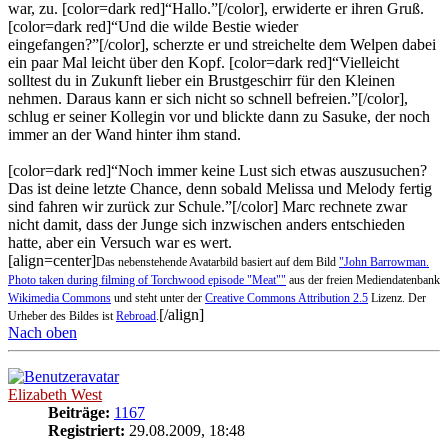
war, zu. [color=dark red]“Hallo.”[/color], erwiderte er ihren Gruß.
[color=dark red]“Und die wilde Bestie wieder
eingefangen?”[/color], scherzte er und streichelte dem Welpen dabei
ein paar Mal leicht über den Kopf. [color=dark red]“Vielleicht
solltest du in Zukunft lieber ein Brustgeschirr für den Kleinen
nehmen. Daraus kann er sich nicht so schnell befreien.”[/color],
schlug er seiner Kollegin vor und blickte dann zu Sasuke, der noch
immer an der Wand hinter ihm stand.
[color=dark red]“Noch immer keine Lust sich etwas auszusuchen?
Das ist deine letzte Chance, denn sobald Melissa und Melody fertig
sind fahren wir zurück zur Schule.”[/color] Marc rechnete zwar
nicht damit, dass der Junge sich inzwischen anders entschieden
hatte, aber ein Versuch war es wert.
[align=center]
Das nebenstehende Avatarbild basiert auf dem Bild
"John Barrowman.
Photo taken during filming of Torchwood episode "Meat""
aus der freien Mediendatenbank
Wikimedia Commons
und steht unter der
Creative Commons Attribution 2.5
Lizenz. Der
[/align]
Urheber des Bildes ist
Rebroad
.
Nach oben
Elizabeth West
Beiträge:
1167
Registriert:
29.08.2009, 18:48