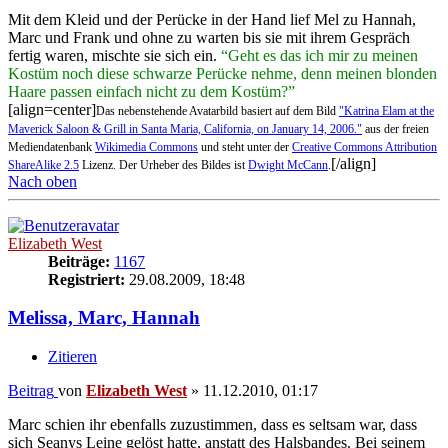
Mit dem Kleid und der Perücke in der Hand lief Mel zu Hannah,
Marc und Frank und ohne zu warten bis sie mit ihrem Gespräch
fertig waren, mischte sie sich ein.
“Geht es das ich mir zu meinen
Kostüm noch diese schwarze Perücke nehme, denn meinen blonden
Haare passen einfach nicht zu dem Kostüm?”
[align=center]
Das nebenstehende Avatarbild basiert auf dem Bild
"Katrina Elam at the
Maverick Saloon & Grill in Santa Maria, California, on January 14, 2006."
aus der freien
Mediendatenbank
Wikimedia Commons
und steht unter der
Creative Commons Attribution
[/align]
ShareAlike 2.5
Lizenz. Der Urheber des Bildes ist
Dwight McCann
.
Nach oben
Elizabeth West
Beiträge:
1167
Registriert:
29.08.2009, 18:48
Melissa, Marc, Hannah
Zitieren
Beitrag
von
Elizabeth West
»
11.12.2010, 01:17
Marc schien ihr ebenfalls zuzustimmen, dass es seltsam war, dass
sich Seanys Leine gelöst hatte, anstatt des Halsbandes. Bei seinem