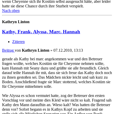
wenn Cheyenne sich ihr Kostüm selbst ausgesucht hätte, aber leider
hatte sie diese Chance durch ihre Sturheit verspielt.
Nach oben
Kathryn Linton
Kathy, Frank, Alyssa, Marc, Hannah
Zitieren
Beitrag
von
Kathryn Linton
»
07.12.2010, 13:13
gerade als Kathy bei marc angekommen war und den Betreuer
fragen wollte, welches Kostüm sie für Cheyenne nehmen sollte,
kam Hannah mit Seany dazu und grüßte sie alle freundlich. Gleich
darauf teilte Hannah ihr mit, dass sie sich freue das Kathy doch noch
zu ihnen gestoßen sei. Das Mädchen nickte leicht und sah kurz zu
Boden. Anschließend fragte sie Marc stotternd, welches Kostüm sie
für Cheyenne mitnehmen solle.
Wie Alyssa es schon vermutet hatte, zog der Betreuer den ersten
Vorschlag vor und meinte dies Kleid wäre nicht so kalt. Fragend sah
Kathy den Mann daraufhin an. Wieso kalt? Was hatten die Betreuer
denn vor? Sofort begann es in Kathys Kopf zu arbeiten und sie
stelle sich alle Möglichen Szenarien vor. Ein Anflug von Panik