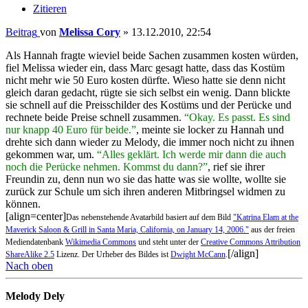
Zitieren
Beitrag
von
Melissa Cory
»
13.12.2010, 22:54
Als Hannah fragte wieviel beide Sachen zusammen kosten würden,
fiel Melissa wieder ein, dass Marc gesagt hatte, dass das Kostüm
nicht mehr wie 50 Euro kosten dürfte. Wieso hatte sie denn nicht
gleich daran gedacht, rügte sie sich selbst ein wenig. Dann blickte
sie schnell auf die Preisschilder des Kostüms und der Perücke und
rechnete beide Preise schnell zusammen.
“Okay. Es passt. Es sind
nur knapp 40 Euro für beide.”
, meinte sie locker zu Hannah und
drehte sich dann wieder zu Melody, die immer noch nicht zu ihnen
gekommen war, um.
“Alles geklärt. Ich werde mir dann die auch
noch die Perücke nehmen. Kommst du dann?”
, rief sie ihrer
Freundin zu, denn nun wo sie das hatte was sie wollte, wollte sie
zurück zur Schule um sich ihren anderen Mitbringsel widmen zu
können.
[align=center]
Das nebenstehende Avatarbild basiert auf dem Bild
"Katrina Elam at the
Maverick Saloon & Grill in Santa Maria, California, on January 14, 2006."
aus der freien
Mediendatenbank
Wikimedia Commons
und steht unter der
Creative Commons Attribution
[/align]
ShareAlike 2.5
Lizenz. Der Urheber des Bildes ist
Dwight McCann
.
Nach oben
Melody Dely