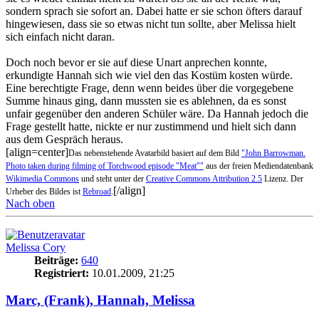
sondern sprach sie sofort an. Dabei hatte er sie schon öfters darauf
hingewiesen, dass sie so etwas nicht tun sollte, aber Melissa hielt
sich einfach nicht daran.
Doch noch bevor er sie auf diese Unart anprechen konnte,
erkundigte Hannah sich wie viel den das Kostüm kosten würde.
Eine berechtigte Frage, denn wenn beides über die vorgegebene
Summe hinaus ging, dann mussten sie es ablehnen, da es sonst
unfair gegenüber den anderen Schüler wäre. Da Hannah jedoch die
Frage gestellt hatte, nickte er nur zustimmend und hielt sich dann
aus dem Gespräch heraus.
[align=center]
Das nebenstehende Avatarbild basiert auf dem Bild
"John Barrowman.
Photo taken during filming of Torchwood episode "Meat""
aus der freien Mediendatenbank
Wikimedia Commons
und steht unter der
Creative Commons Attribution 2.5
Lizenz. Der
[/align]
Urheber des Bildes ist
Rebroad
.
Nach oben
Melissa Cory
Beiträge:
640
Registriert:
10.01.2009, 21:25
Marc, (Frank), Hannah, Melissa