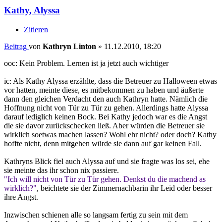
Kathy, Alyssa
Zitieren
Beitrag
von
Kathryn Linton
»
11.12.2010, 18:20
ooc: Kein Problem. Lernen ist ja jetzt auch wichtiger
ic: Als Kathy Alyssa erzählte, dass die Betreuer zu Halloween etwas
vor hatten, meinte diese, es mitbekommen zu haben und äußerte
dann den gleichen Verdacht den auch Kathryn hatte. Nämlich die
Hoffnung nicht von Tür zu Tür zu gehen. Allerdings hatte Alyssa
darauf lediglich keinen Bock. Bei Kathy jedoch war es die Angst
die sie davor zurückschecken ließ. Aber würden die Betreuer sie
wirklich soetwas machen lassen? Wohl ehr nicht? oder doch? Kathy
hoffte nicht, denn mitgehen würde sie dann auf gar keinen Fall.
Kathryns Blick fiel auch Alyssa auf und sie fragte was los sei, ehe
sie meinte das ihr schon nix passiere.
"Ich will nicht von Tür zu Tür gehen. Denkst du die machend as
wirklich?"
, beichtete sie der Zimmernachbarin ihr Leid oder besser
ihre Angst.
Inzwischen schienen alle so langsam fertig zu sein mit dem