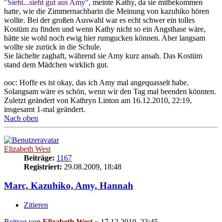
"Sieht...sieht gut aus Amy"
, meinte Kathy, da sie mitbekommen
hatte, wie die Zimmernachbarin die Meinung von kazuhiko hören
wollte. Bei der großen Auswahl war es echt schwer ein tolles
Kostüm zu finden und wenn Kathy nicht so ein Angsthase wäre,
hätte sie wohl noch ewig hier rumgucken können. Aber langsam
wollte sie zurück in die Schule.
Sie lächelte zaghaft, während sie Amy kurz ansah. Das Kostüm
stand dem Mädchen wirklich gut.
ooc: Hoffe es ist okay, das ich Amy mal angequasselt habe.
Solangsam wäre es schön, wenn wir den Tag mal beenden könnten.
Zuletzt geändert von
Kathryn Linton
am 16.12.2010, 22:19,
insgesamt 1-mal geändert.
Nach oben
Elizabeth West
Beiträge:
1167
Registriert:
29.08.2009, 18:48
Marc, Kazuhiko, Amy, Hannah
Zitieren
Beitrag
von
Elizabeth West
»
17.12.2010, 23:45