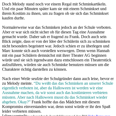
Doch Melody stand noch vor einem Regal mit Schminkartikeln.
Und ein paar Minuten später kam sie mit einem Schminkset und
ihrem Kostüm zu ihnen, um zu fragen ob sie sich das Schminkset
kaufen durfte.
Normalerweise war das Schminken jedoch an der Schule verboten.
Aber er war sich nicht sicher ob für diesen Tag eine Ausnahme
gemacht wurde. Daher sah er fragend zu Frank. Doch auch sein
Blick zeigte, dass er von der Idee der Schülerin sich zu schminken
nicht besonders begeistert war. Jedoch schien er zu überlegen und
Marc konnte sich auch vorstellen weswegen. Denn wenn Hannah
mit ein paar Schülern demnächst mit ihrer Theater AG beginnen
würde und sie sich irgendwann dazu entschlossen ein Theaterstück
aufzuführen, würden sie auch Schminke benutzen müssen um die
Charaktere richtig darstellen zu können.
Nach einer Weile seufzte der Schulgründer dann auch leise, bevor er
zu Melody meinte.
“Du weißt das das Schminken an unserer Schule
eigentlich verboten ist, aber da Halloween ist werden wir eine
Ausnahme machen, da wir sonst auch das kostümieren verbieten
müssten. Aber nach Halloween musst du das Schminkset wieder
abgeben. Okay?”
Frank hoffte das das Mädchen mit diesem
Kompromiss einverstanden war, denn sonst würde er ihr den Spaß
leider verbieten müssen.
[align=center]