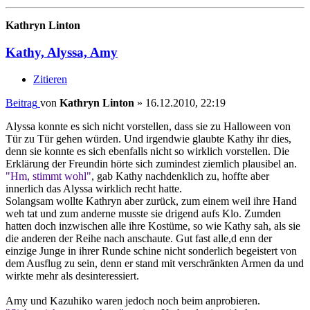
Kathryn Linton
Kathy, Alyssa, Amy
Zitieren
Beitrag
von
Kathryn Linton
»
16.12.2010, 22:19
Alyssa konnte es sich nicht vorstellen, dass sie zu Halloween von
Tür zu Tür gehen würden. Und irgendwie glaubte Kathy ihr dies,
denn sie konnte es sich ebenfalls nicht so wirklich vorstellen. Die
Erklärung der Freundin hörte sich zumindest ziemlich plausibel an.
"Hm, stimmt wohl"
, gab Kathy nachdenklich zu, hoffte aber
innerlich das Alyssa wirklich recht hatte.
Solangsam wollte Kathryn aber zurück, zum einem weil ihre Hand
weh tat und zum anderne musste sie drigend aufs Klo. Zumden
hatten doch inzwischen alle ihre Kostüme, so wie Kathy sah, als sie
die anderen der Reihe nach anschaute. Gut fast alle,d enn der
einzige Junge in ihrer Runde schine nicht sonderlich begeistert von
dem Ausflug zu sein, denn er stand mit verschränkten Armen da und
wirkte mehr als desinteressiert.
Amy und Kazuhiko waren jedoch noch beim anprobieren.